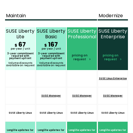
Maintain
Modernize
SUSE Liberty
SUSE Liberty
SUSE Liberty
SUSE Liberty
Lite
Basic
Professional
Enterprise
67
167
$
$
per year / unit
per year / unit
3-year commitment
3-year commitment
pricing on
pricing on
required with
required with
payment upfront
payment upfront
request
request
Volume discounts
Volume discounts
available on request
available on request
SUSE Linux Enterprise
SUSE Manager
SUSE Manager
SUSE Manager
SUSE Liberty Linux
SUSE Liberty Linux
SUSE Liberty Linux
SUSE Liberty Linux
Longlife updates for
Longlife updates for
Longlife updates for
Longlife updates for