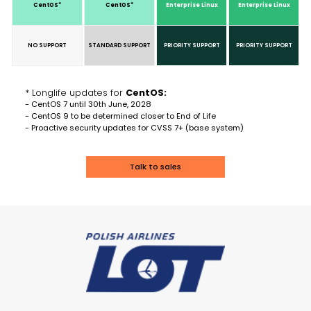
CentOS*
CentOS*
Enterprise Linux
Enterprise Linux
NO SUPPORT
STANDARD SUPPORT
PRIORITY SUPPORT
PRIORITY SUPPORT
* Longlife updates for
CentOS:
- CentOS 7 until 30th June, 2028
- CentOS 9 to be determined closer to End of Life
- Proactive security updates for CVSS 7+ (base system)
Talk to sales