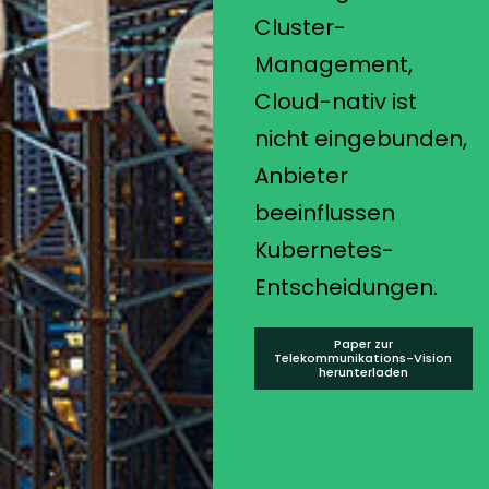
Cluster-
Management,
Cloud-nativ ist
nicht eingebunden,
Anbieter
beeinflussen
Kubernetes-
Entscheidungen.
Paper zur
Telekommunikations-Vision
herunterladen