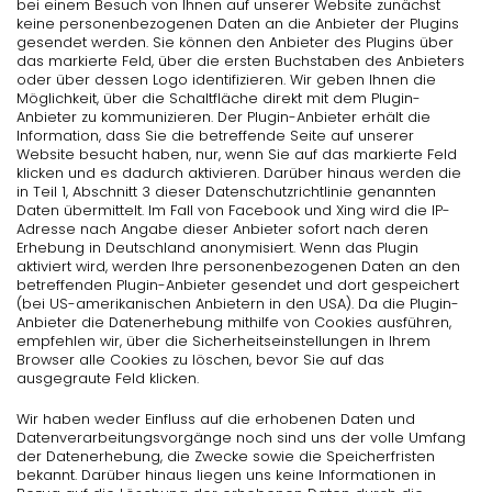
bei einem Besuch von Ihnen auf unserer Website zunächst
keine personenbezogenen Daten an die Anbieter der Plugins
gesendet werden. Sie können den Anbieter des Plugins über
das markierte Feld, über die ersten Buchstaben des Anbieters
oder über dessen Logo identifizieren. Wir geben Ihnen die
Möglichkeit, über die Schaltfläche direkt mit dem Plugin-
Anbieter zu kommunizieren. Der Plugin-Anbieter erhält die
Information, dass Sie die betreffende Seite auf unserer
Website besucht haben, nur, wenn Sie auf das markierte Feld
klicken und es dadurch aktivieren. Darüber hinaus werden die
in Teil 1, Abschnitt 3 dieser Datenschutzrichtlinie genannten
Daten übermittelt. Im Fall von Facebook und Xing wird die IP-
Adresse nach Angabe dieser Anbieter sofort nach deren
Erhebung in Deutschland anonymisiert. Wenn das Plugin
aktiviert wird, werden Ihre personenbezogenen Daten an den
betreffenden Plugin-Anbieter gesendet und dort gespeichert
(bei US-amerikanischen Anbietern in den USA). Da die Plugin-
Anbieter die Datenerhebung mithilfe von Cookies ausführen,
empfehlen wir, über die Sicherheitseinstellungen in Ihrem
Browser alle Cookies zu löschen, bevor Sie auf das
ausgegraute Feld klicken.
Wir haben weder Einfluss auf die erhobenen Daten und
Datenverarbeitungsvorgänge noch sind uns der volle Umfang
der Datenerhebung, die Zwecke sowie die Speicherfristen
bekannt. Darüber hinaus liegen uns keine Informationen in