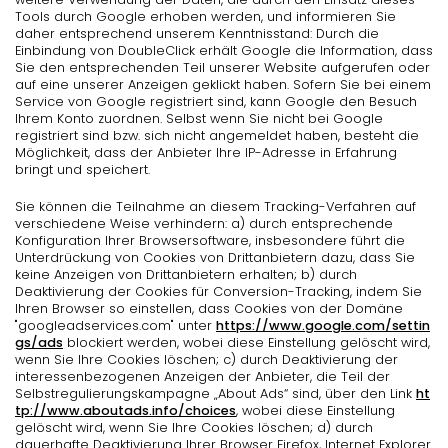
Tools durch Google erhoben werden, und informieren Sie
daher entsprechend unserem Kenntnisstand: Durch die
Einbindung von DoubleClick erhält Google die Information, dass
Sie den entsprechenden Teil unserer Website aufgerufen oder
auf eine unserer Anzeigen geklickt haben. Sofern Sie bei einem
Service von Google registriert sind, kann Google den Besuch
Ihrem Konto zuordnen. Selbst wenn Sie nicht bei Google
registriert sind bzw. sich nicht angemeldet haben, besteht die
Möglichkeit, dass der Anbieter Ihre IP-Adresse in Erfahrung
bringt und speichert.
Sie können die Teilnahme an diesem Tracking-Verfahren auf
verschiedene Weise verhindern: a) durch entsprechende
Konfiguration Ihrer Browsersoftware, insbesondere führt die
Unterdrückung von Cookies von Drittanbietern dazu, dass Sie
keine Anzeigen von Drittanbietern erhalten; b) durch
Deaktivierung der Cookies für Conversion-Tracking, indem Sie
Ihren Browser so einstellen, dass Cookies von der Domäne
"googleadservices.com" unter
https://www.google.com/settin
gs/ads
blockiert werden, wobei diese Einstellung gelöscht wird,
wenn Sie Ihre Cookies löschen; c) durch Deaktivierung der
interessenbezogenen Anzeigen der Anbieter, die Teil der
Selbstregulierungskampagne „About Ads“ sind, über den Link
ht
tp://www.aboutads.info/choices
, wobei diese Einstellung
gelöscht wird, wenn Sie Ihre Cookies löschen; d) durch
dauerhafte Deaktivierung Ihrer Browser Firefox, Internet Explorer