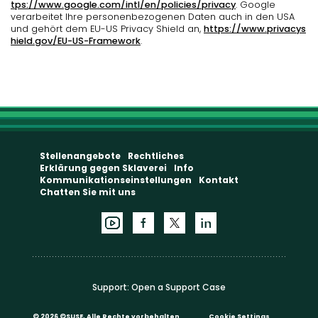
tps://www.google.com/intl/en/policies/privacy
. Google
verarbeitet Ihre personenbezogenen Daten auch in den USA
und gehört dem EU-US Privacy Shield an,
https://www.privacys
hield.gov/EU-US-Framework
.
Stellenangebote
Rechtliches
Erklärung gegen Sklaverei
Info
Kommunikationseinstellungen
Kontakt
Chatten Sie mit uns
Support:
Open a Support Case
©
2026 ©SUSE, Alle Rechte vorbehalten
Cookie Settings