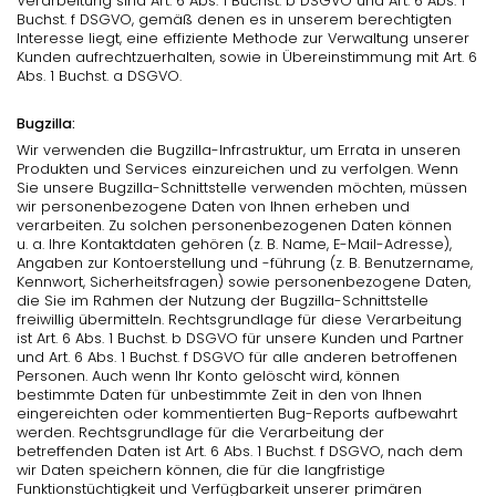
Verarbeitung sind Art. 6 Abs. 1 Buchst. b DSGVO und Art. 6 Abs. 1
Buchst. f DSGVO, gemäß denen es in unserem berechtigten
Interesse liegt, eine effiziente Methode zur Verwaltung unserer
Kunden aufrechtzuerhalten, sowie in Übereinstimmung mit Art. 6
Abs. 1 Buchst. a DSGVO.
Bugzilla:
Wir verwenden die Bugzilla-Infrastruktur, um Errata in unseren
Produkten und Services einzureichen und zu verfolgen. Wenn
Sie unsere Bugzilla-Schnittstelle verwenden möchten, müssen
wir personenbezogene Daten von Ihnen erheben und
verarbeiten. Zu solchen personenbezogenen Daten können
u. a. Ihre Kontaktdaten gehören (z. B. Name, E-Mail-Adresse),
Angaben zur Kontoerstellung und -führung (z. B. Benutzername,
Kennwort, Sicherheitsfragen) sowie personenbezogene Daten,
die Sie im Rahmen der Nutzung der Bugzilla-Schnittstelle
freiwillig übermitteln. Rechtsgrundlage für diese Verarbeitung
ist Art. 6 Abs. 1 Buchst. b DSGVO für unsere Kunden und Partner
und Art. 6 Abs. 1 Buchst. f DSGVO für alle anderen betroffenen
Personen. Auch wenn Ihr Konto gelöscht wird, können
bestimmte Daten für unbestimmte Zeit in den von Ihnen
eingereichten oder kommentierten Bug-Reports aufbewahrt
werden. Rechtsgrundlage für die Verarbeitung der
betreffenden Daten ist Art. 6 Abs. 1 Buchst. f DSGVO, nach dem
wir Daten speichern können, die für die langfristige
Funktionstüchtigkeit und Verfügbarkeit unserer primären