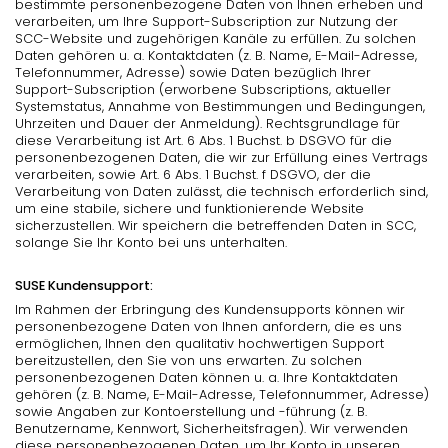
bestimmte personenbezogene Daten von Ihnen erheben und
verarbeiten, um Ihre Support-Subscription zur Nutzung der
SCC-Website und zugehörigen Kanäle zu erfüllen. Zu solchen
Daten gehören u. a. Kontaktdaten (z. B. Name, E-Mail-Adresse,
Telefonnummer, Adresse) sowie Daten bezüglich Ihrer
Support-Subscription (erworbene Subscriptions, aktueller
Systemstatus, Annahme von Bestimmungen und Bedingungen,
Uhrzeiten und Dauer der Anmeldung). Rechtsgrundlage für
diese Verarbeitung ist Art. 6 Abs. 1 Buchst. b DSGVO für die
personenbezogenen Daten, die wir zur Erfüllung eines Vertrags
verarbeiten, sowie Art. 6 Abs. 1 Buchst. f DSGVO, der die
Verarbeitung von Daten zulässt, die technisch erforderlich sind,
um eine stabile, sichere und funktionierende Website
sicherzustellen. Wir speichern die betreffenden Daten in SCC,
solange Sie Ihr Konto bei uns unterhalten.
SUSE Kundensupport:
Im Rahmen der Erbringung des Kundensupports können wir
personenbezogene Daten von Ihnen anfordern, die es uns
ermöglichen, Ihnen den qualitativ hochwertigen Support
bereitzustellen, den Sie von uns erwarten. Zu solchen
personenbezogenen Daten können u. a. Ihre Kontaktdaten
gehören (z. B. Name, E-Mail-Adresse, Telefonnummer, Adresse)
sowie Angaben zur Kontoerstellung und -führung (z. B.
Benutzername, Kennwort, Sicherheitsfragen). Wir verwenden
diese personenbezogenen Daten, um Ihr Konto in unseren