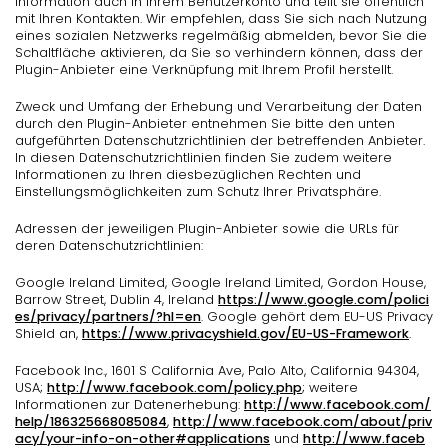
Information auch in Ihrem Benutzerkonto und teilt sie öffentlich
mit Ihren Kontakten. Wir empfehlen, dass Sie sich nach Nutzung
eines sozialen Netzwerks regelmäßig abmelden, bevor Sie die
Schaltfläche aktivieren, da Sie so verhindern können, dass der
Plugin-Anbieter eine Verknüpfung mit Ihrem Profil herstellt.
Zweck und Umfang der Erhebung und Verarbeitung der Daten
durch den Plugin-Anbieter entnehmen Sie bitte den unten
aufgeführten Datenschutzrichtlinien der betreffenden Anbieter.
In diesen Datenschutzrichtlinien finden Sie zudem weitere
Informationen zu Ihren diesbezüglichen Rechten und
Einstellungsmöglichkeiten zum Schutz Ihrer Privatsphäre.
Adressen der jeweiligen Plugin-Anbieter sowie die URLs für
deren Datenschutzrichtlinien:
Google Ireland Limited, Google Ireland Limited, Gordon House,
Barrow Street, Dublin 4, Ireland
https://www.google.com/polici
es/privacy/partners/?hl=en
. Google gehört dem EU-US Privacy
Shield an,
https://www.privacyshield.gov/EU-US-Framework
.
Facebook Inc., 1601 S California Ave, Palo Alto, California 94304,
USA;
http://www.facebook.com/policy.php
; weitere
Informationen zur Datenerhebung:
http://www.facebook.com/
help/186325668085084
,
http://www.facebook.com/about/priv
acy/your-info-on-other#applications
und
http://www.faceb