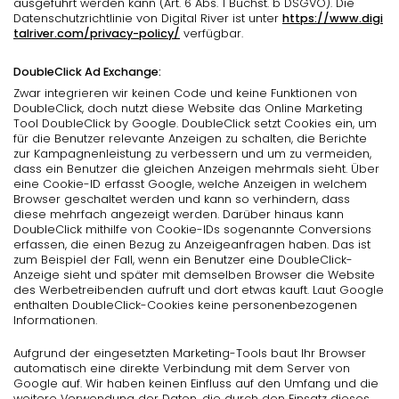
ausgeführt werden kann (Art. 6 Abs. 1 Buchst. b DSGVO). Die
Datenschutzrichtlinie von Digital River ist unter
https://www.digi
talriver.com/privacy-policy/
verfügbar.
DoubleClick Ad Exchange:
Zwar integrieren wir keinen Code und keine Funktionen von
DoubleClick, doch nutzt diese Website das Online Marketing
Tool DoubleClick by Google. DoubleClick setzt Cookies ein, um
für die Benutzer relevante Anzeigen zu schalten, die Berichte
zur Kampagnenleistung zu verbessern und um zu vermeiden,
dass ein Benutzer die gleichen Anzeigen mehrmals sieht. Über
eine Cookie-ID erfasst Google, welche Anzeigen in welchem
Browser geschaltet werden und kann so verhindern, dass
diese mehrfach angezeigt werden. Darüber hinaus kann
DoubleClick mithilfe von Cookie-IDs sogenannte Conversions
erfassen, die einen Bezug zu Anzeigeanfragen haben. Das ist
zum Beispiel der Fall, wenn ein Benutzer eine DoubleClick-
Anzeige sieht und später mit demselben Browser die Website
des Werbetreibenden aufruft und dort etwas kauft. Laut Google
enthalten DoubleClick-Cookies keine personenbezogenen
Informationen.
Aufgrund der eingesetzten Marketing-Tools baut Ihr Browser
automatisch eine direkte Verbindung mit dem Server von
Google auf. Wir haben keinen Einfluss auf den Umfang und die
weitere Verwendung der Daten, die durch den Einsatz dieses